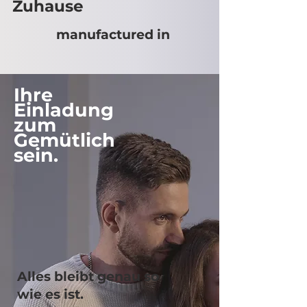
Zuhaus
e
manufactured in
Ihre
Einladung
zum
Gemütlich
sein.
Alles bleibt genau so
wie es ist.