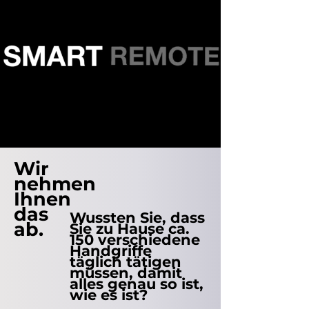
Wir
nehmen
Ihnen
das
Wussten Sie, dass
ab.
Sie zu Hause ca.
150 verschiedene
Handgriffe
täglich tätigen
müssen, damit
alles genau so ist,
wie es ist?