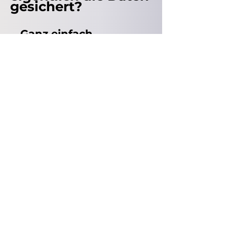
gesichert?
Ganz einfach.
In Österreich!
Um genau zu sein, im
Herzen Österreichs—das
ISO 27001 (Information
Security Management)
zertifizierte
Rechenzentrum befindet
sich in der Landes-
hauptstadt, Wien.
Remote.