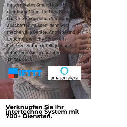
Ihr vernetztes Smart Home ist in
greifbarer Nähe. Und das Beste ist,
dass Sie keine neuen Verbraucher
anschaffen müssen, denn wir
machen alle Geräte, Antriebe und
Leuchten, welche Sie bereits
besitzen einfach intelligent und
integrieren sie in das Internet of
Things "IoT".
Verknüpfen Sie Ihr
intertechno System mit
700+ Diensten.