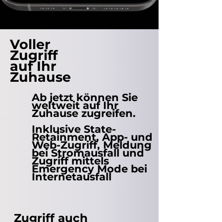
Voller
Zugriff
auf Ihr
Zuhause
Ab jetzt können Sie
weltweit auf Ihr
Zuhause zugreifen.
Inklusive State-
Retainment, App- und
Web-Zugriff, Meldung
bei Stromausfall und
Zugriff mittels
Emergency Mode bei
Internetausfall
Zugriff auch