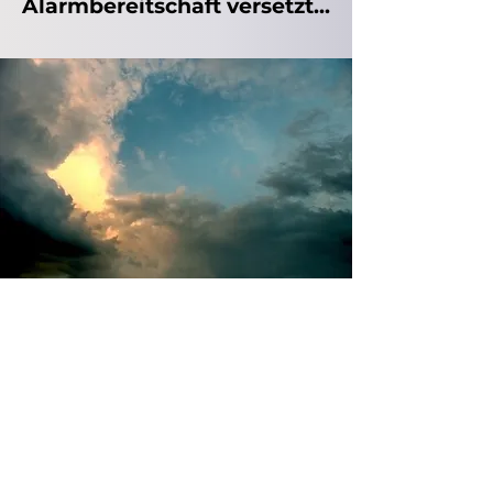
Alarmbereitschaft versetzt...
Das Wetter immer im
Blick.
Ihr Smart Home reagiert
vollautomatisch auf
Wetterveränderungen und
trifft geeignete
Maßnahmen, z.B. Einfahren
der Raffstores bei Sturm.
Optional können Sie Smart